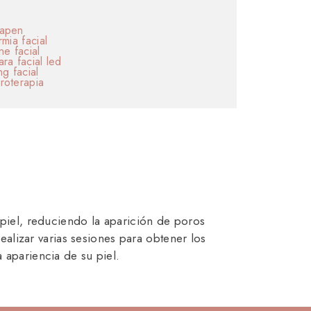
apen
rmia facial
ne facial
ra facial led
ng facial
oterapia
 piel, reduciendo la aparición de poros
ealizar varias sesiones para obtener los
 apariencia de su piel.