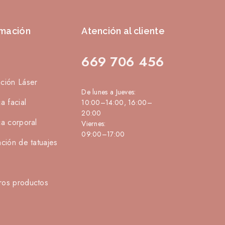
rmación
Atención al cliente
669 706 456
ación Láser
De lunes a Jueves:
ca facial
10:00–14:00, 16:00–
20:00
ca corporal
Viernes:
09:00–17:00
ación de tatuajes
s
ros productos