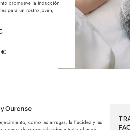
iento promueve la inducción
les para un rostro joven,
€
 €
 y Ourense
TR
ecimiento, como las arrugas, la flacidez y las
FAC
ariencia de poros dilatados y tratar el acné.