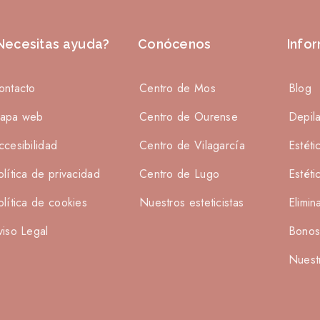
Necesitas ayuda?
Conócenos
Info
ontacto
Centro de Mos
Blog
apa web
Centro de Ourense
Depil
ccesibilidad
Centro de Vilagarcía
Estéti
olítica de privacidad
Centro de Lugo
Estéti
olítica de cookies
Nuestros esteticistas
Elimin
viso Legal
Bono
Nuest