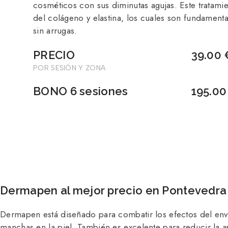
cosméticos con sus diminutas agujas. Este tratam
del colágeno y elastina, los cuales son fundamenta
sin arrugas.
PRECIO
39.00 
POR SESIÓN Y ZONA
BONO 6 sesiones
195.00
Dermapen al mejor precio en Pontevedra
Dermapen está diseñado para combatir los efectos del envej
manchas en la piel. También es excelente para reducir la ap