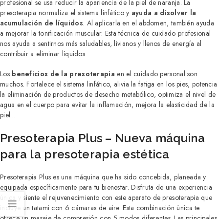
profesional se usa reducir la apariencia de la piel de naranja. La
presoterapia normaliza el sistema linfático y
ayuda a disolver la
acumulación de líquidos
. Al aplicarla en el abdomen, también ayuda
a mejorar la tonificación muscular. Esta técnica de cuidado profesional
nos ayuda a sentirnos más saludables, livianos y llenos de energía al
contribuir a eliminar líquidos.
Los
beneficios de la presoterapia
en el cuidado personal son
muchos. Fortalece el sistema linfático, alivia la fatiga en los pies, potencia
la eliminación de productos de desecho metabólico, optimiza el nivel de
agua en el cuerpo para evitar la inflamación, mejora la elasticidad de la
piel…
Presoterapia Plus – Nueva máquina
para la presoterapia estética
Presoterapia Plus es una máquina que ha sido concebida, planeada y
equipada específicamente para tu bienestar. Disfruta de una experiencia
única y siente el rejuvenecimiento con este aparato de presoterapia que
incluye un tatami con 6 cámaras de aire. Esta combinación única te
ofrece un masaje de compresión con 5 modos diferentes. Las principales