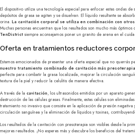
El dispositivo utiliza una tecnología especial para enfocar estas ondas de
depósitos de grasa se agiten y se disuelvan. El líquido resultante se absor
orina.
La cavitación corporal se utiliza en combinación con otro
Muchas personas encuentran que los resultados son mucho más óptimos c
TenDistrict
siempre aconsejamos poner un granito de arena en el cuida
Oferta en tratamientos reductores corpor
Estamos emocionados de presentar una oferta especial que no querrás p
nuestro tratamiento combinado de cavitación más presoterapi
perfecta para combatir la grasa localizada, mejorar la circulación sanguín
textura de la piel y reducir la celulitis de manera efectiva.
A través de la
cavitación
, los ultrasonidos emitidos por un aparato gene
destrucción de las células grasas. Finalmente, estas células son eliminadas 
tratamiento no invasivo que consiste en la aplicación de presión negativa 
circulación sanguínea y la eliminación de líquidos y toxinas, contribuyendo 
Los resultados de la cavitación con presoterapia son visibles desde la p
mejores resultados. ¡No esperes más y descubre los beneficios del trata