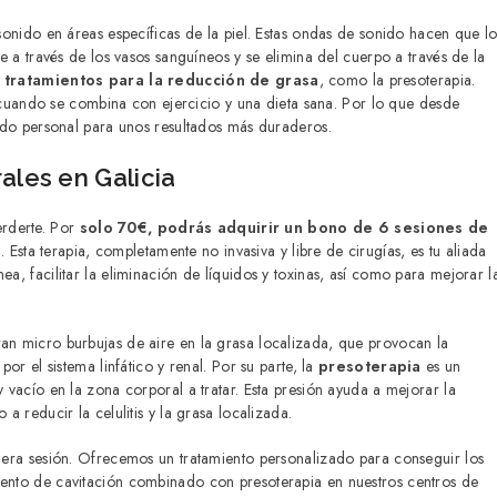
 sonido en áreas específicas de la piel. Estas ondas de sonido hacen que lo
be a través de los vasos sanguíneos y se elimina del cuerpo a través de la
s tratamientos para la reducción de grasa
, como la presoterapia.
uando se combina con ejercicio y una dieta sana. Por lo que desde
do personal para unos resultados más duraderos.
ales en Galicia
erderte. Por
solo 70€, podrás adquirir un bono de 6 sesiones de
a
. Esta terapia, completamente no invasiva y libre de cirugías, es tu aliada
ea, facilitar la eliminación de líquidos y toxinas, así como para mejorar l
ran micro burbujas de aire en la grasa localizada, que provocan la
por el sistema linfático y renal. Por su parte, la
presoterapia
es un
y vacío en la zona corporal a tratar. Esta presión ayuda a mejorar la
a reducir la celulitis y la grasa localizada.
rimera sesión. Ofrecemos un tratamiento personalizado para conseguir los
miento de cavitación combinado con presoterapia en nuestros centros de