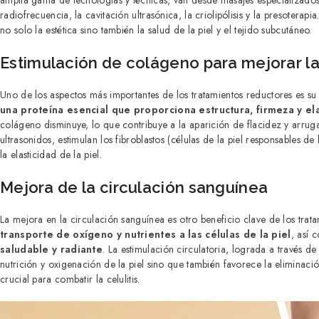
amplia gama de tecnologías y técnicas, van desde masajes especializados
radiofrecuencia, la cavitación ultrasónica, la criolipólisis y la presoterap
no solo la estética sino también la salud de la piel y el tejido subcutáneo.
Estimulación de colágeno para mejorar la 
Uno de los aspectos más importantes de los tratamientos reductores es s
una proteína esencial que proporciona estructura, firmeza y ela
colágeno disminuye, lo que contribuye a la aparición de flacidez y arruga
ultrasonidos, estimulan los fibroblastos (células de la piel responsables 
la elasticidad de la piel.
Mejora de la circulación sanguínea
La mejora en la circulación sanguínea es otro beneficio clave de los trat
transporte de oxígeno y nutrientes a las células de la piel
, así 
saludable y radiante
. La estimulación circulatoria, lograda a través d
nutrición y oxigenación de la piel sino que también favorece la eliminació
crucial para combatir la celulitis.