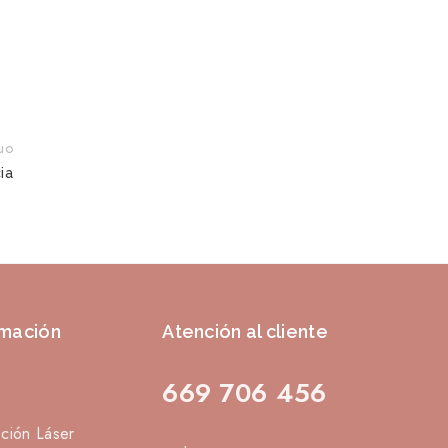
uo
ia
rmación
Atención al cliente
669 706 456
ación Láser