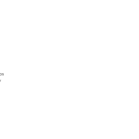
os
y
l