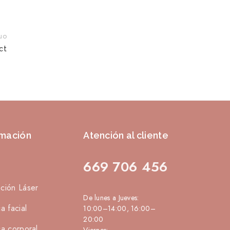
uo
ct
rmación
Atención al cliente
669 706 456
ación Láser
De lunes a Jueves:
ca facial
10:00–14:00, 16:00–
20:00
ca corporal
Viernes: