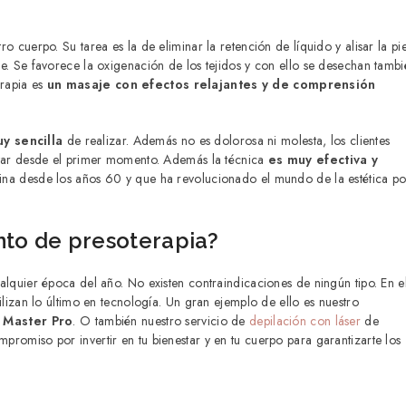
ro cuerpo. Su tarea es la de eliminar la retención de líquido y alisar la pie
gre. Se favorece la oxigenación de los tejidos y con ello se desechan tamb
erapia es
un masaje con efectos relajantes y de comprensión
y sencilla
de realizar. Además no es dolorosa ni molesta, los clientes
nestar desde el primer momento. Además la técnica
es muy efectiva y
cina desde los años 60 y que ha revolucionado el mundo de la estética po
nto de presoterapia?
lquier época del año. No existen contraindicaciones de ningún tipo. En e
izan lo último en tecnología. Un gran ejemplo de ello es nuestro
 Master Pro
. O también nuestro servicio de
depilación con láser
de
romiso por invertir en tu bienestar y en tu cuerpo para garantizarte los