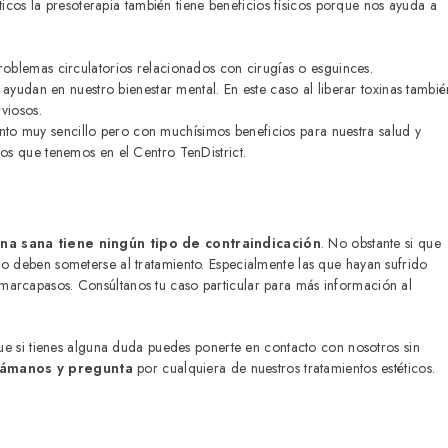
ticos la presoterapia también tiene beneficios físicos porque nos ayuda a
 problemas circulatorios relacionados con cirugías o esguinces.
 ayudan en nuestro bienestar mental. En este caso al liberar toxinas tambié
rviosos.
iento muy sencillo pero con muchísimos beneficios para nuestra salud y
tos que tenemos en el Centro TenDistrict.
na sana tiene ningún tipo de contraindicación
. No obstante si que
no deben someterse al tratamiento. Especialmente las que hayan sufrido
marcapasos. Consúltanos tu caso particular para más información al
 que si tienes alguna duda puedes ponerte en contacto con nosotros sin
lámanos y pregunta
por cualquiera de nuestros tratamientos estéticos.