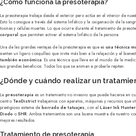
¿Cómo funciona la presoterapia?
La presoterapia trabaja desde el exterior pero actúa en el interior de nuest
Esto lo consigue a través del sistema linfático y la oxigenación de la san
toxinas y células muertas. Lo que ocurre durante el tratamiento de presot
corporal
que permiten activar el sistema linfático de la persona.
Una de las grandes ventajas de la presoterapia es que es
una técnica mu
sienten un ligero cosquilleo que invita más bien a la relajación y el bie
también económica
. Es una técnica que lleva en el mundo de la medi
sus grandes beneficios. Todos los que se animan a probarla repiten.
¿Dónde y cuándo realizar un tratamie
La
presoterapia
es un tratamiento no invasivo que puede hacerse en cua
centro
TenDistrict
trabajamos con aparatos, máquinas y recursos que util
prestigioso sistema de
borrado de tatuajes
, con el
Láser Ink Hunter
Diodo
o
SHR
. Ambos tratamientos son una buena muestra de nuestro comp
mejores resultados.
Tratamiento de presoterapia