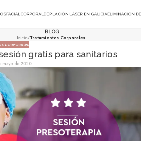
ROS
FACIAL
CORPORAL
DEPILACIÓN LÁSER EN GALICIA
ELIMINACIÓN DE
BLOG
Inicio
/
Tratamientos Corporales
OS CORPORALES
sesión gratis para sanitarios
de mayo de 2020