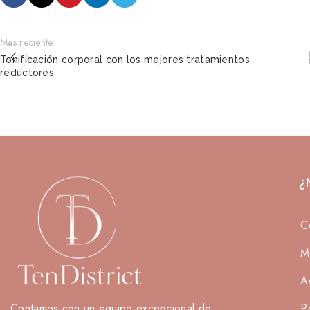
Mas reciente
Tonificación corporal con los mejores tratamientos
reductores
¿
C
M
A
Contamos con un equipo excepcional de
P