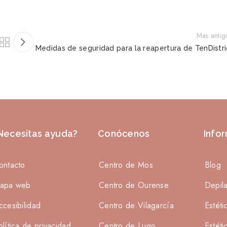
Mas antig
Medidas de seguridad para la reapertura de TenDistri
Necesitas ayuda?
Conócenos
Info
ontacto
Centro de Mos
Blog
apa web
Centro de Ourense
Depil
ccesibilidad
Centro de Vilagarcía
Estéti
olítica de privacidad
Centro de Lugo
Estéti