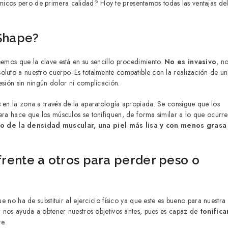
micos pero de primera calidad? Hoy te presentamos todas las ventajas de
yShape?
eemos que la clave está en su sencillo procedimiento.
No es invasivo
, n
oluto a nuestro cuerpo. Es totalmente compatible con la realización de u
esión sin ningún dolor ni complicación.
s en la zona a través de la aparatología apropiada. Se consigue que los
era hace que los músculos se tonifiquen, de forma similar a lo que ocurre
 de la densidad muscular, una piel más lisa y con menos grasa
frente a otros para perder peso o
ue no ha de substituir al ejercicio físico ya que este es bueno para nuestra
or nos ayuda a obtener nuestros objetivos antes, pues es capaz de
tonifica
e.